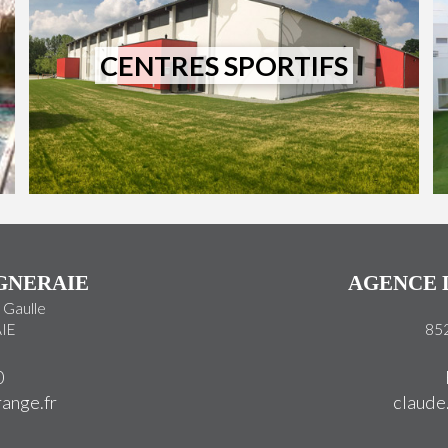
CENTRES SPORTIFS
GNERAIE
AGENCE 
 Gaulle
IE
85
0
range.
fr
claude